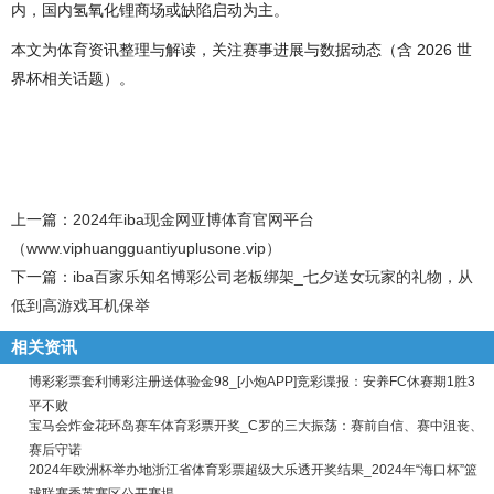
内，国内氢氧化锂商场或缺陷启动为主。
本文为体育资讯整理与解读，关注赛事进展与数据动态（含 2026 世
界杯相关话题）。
上一篇：
2024年iba现金网亚博体育官网平台
（www.viphuangguantiyuplusone.vip）
下一篇：
iba百家乐知名博彩公司老板绑架_七夕送女玩家的礼物，从
低到高游戏耳机保举
相关资讯
博彩彩票套利博彩注册送体验金98_[小炮APP]竞彩谍报：安养FC休赛期1胜3
平不败
宝马会炸金花环岛赛车体育彩票开奖_C罗的三大振荡：赛前自信、赛中沮丧、
赛后守诺
2024年欧洲杯举办地浙江省体育彩票超级大乐透开奖结果_2024年“海口杯”篮