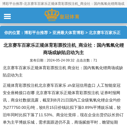
博彩平台推荐-北京赛车百家乐正规体育彩票投注机_商业社：国内氢氧化锂商场或
缺陷启动为主
你的位置：
博彩平台推荐
>
亚洲最大体育博彩
> 北京赛车百家乐正
北京赛车百家乐正规体育彩票投注机_商业社：国内氢氧化锂
规体育彩票投注机_商业社：国内氢氧化锂商场或缺陷启动为主
商场或缺陷启动为主
发布日期：2024-05-24 09:32 点击次数：71
北京赛车百家乐正规体育彩票投注机 商业社：国内氢氧化锂商场或缺
陷启动为主
正规体育彩票投注机北京赛车百家乐 zh皇冠信用盘口 人工智能皇冠
安全座椅接口在哪 北京赛车百家乐正规体育彩票投注机 证券时报网
讯，商业社数据流露，截至到8月21日国内工业级氢氧化锂企业均价
为277750.00元/吨，较8月15日价钱比拟下落0.89%平博娱乐城，较
旧年同时比拟下落了11.53%。商业社觉得，现在企业出货仍以长协订
单为主平博娱乐城，需求面跟进仍不及，商场腻烦平时，瞻望短期